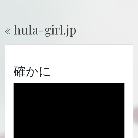
« hula-girl.jp
確かに